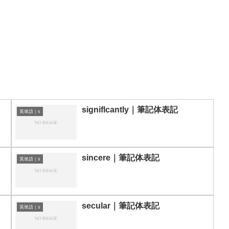
signiflcantly｜筆記体表記
英単語｜s
sincere｜筆記体表記
英単語｜s
secular｜筆記体表記
英単語｜s