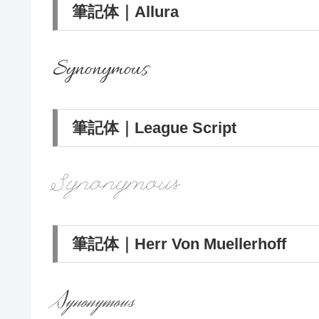
筆記体｜Allura
Synonymous
筆記体｜League Script
Synonymous
筆記体｜Herr Von Muellerhoff
Synonymous