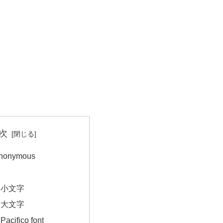
次
onymous
｜小文字
｜大文字
ifico font