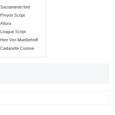
cramento font
nyon Script
llura
ague Script
r Von Muellerhoff
arville Cursive