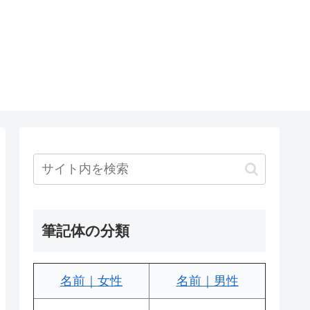
筆記体の分類
名前｜女性
名前｜男性