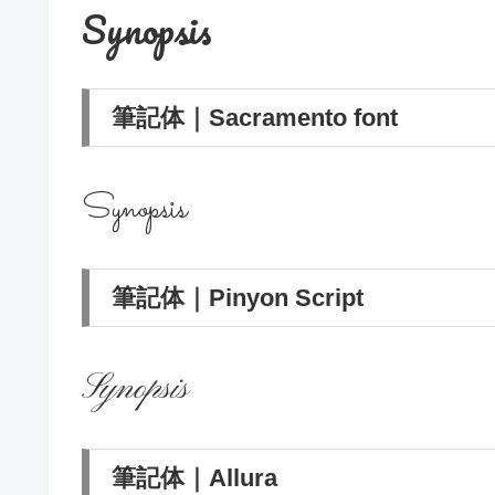
Synopsis
筆記体｜Sacramento font
Synopsis
筆記体｜Pinyon Script
Synopsis
筆記体｜Allura