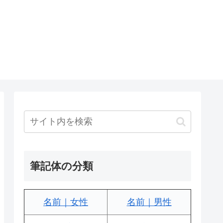
筆記体の分類
名前｜女性
名前｜男性