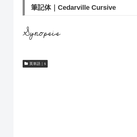
筆記体｜Cedarville Cursive
Synopsis
英単語｜s