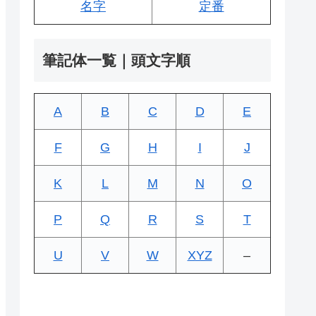
名字
定番
筆記体一覧｜頭文字順
A
B
C
D
E
F
G
H
I
J
K
L
M
N
O
P
Q
R
S
T
U
V
W
XYZ
–