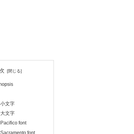
次
opsis
｜小文字
｜大文字
ifico font
cramento font