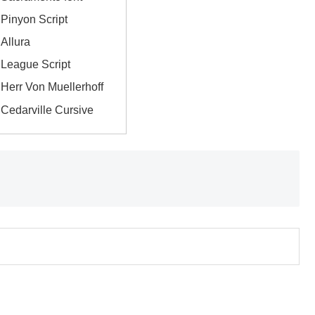
nyon Script
llura
ague Script
r Von Muellerhoff
arville Cursive