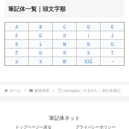
筆記体一覧｜頭文字順
A
B
C
D
E
F
G
H
I
J
K
L
M
N
O
P
Q
R
S
T
U
V
W
XYZ
–
ホーム
都道府県
yamagata｜やまがた｜筆記体表記
筆記体ネット
トップページへ戻る
プライバシーポリシー