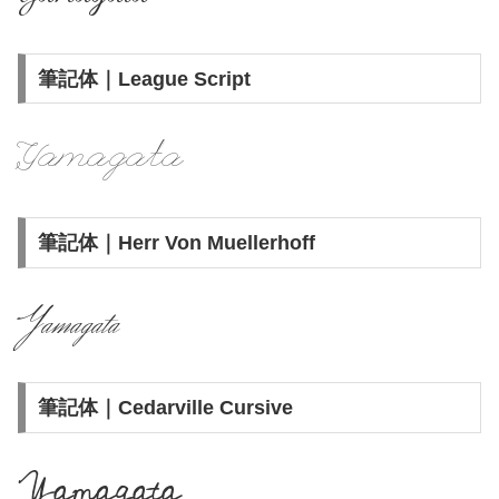
筆記体｜League Script
Yamagata
筆記体｜Herr Von Muellerhoff
Yamagata
筆記体｜Cedarville Cursive
Yamagata